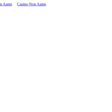
on Aams
Casino Non Aams