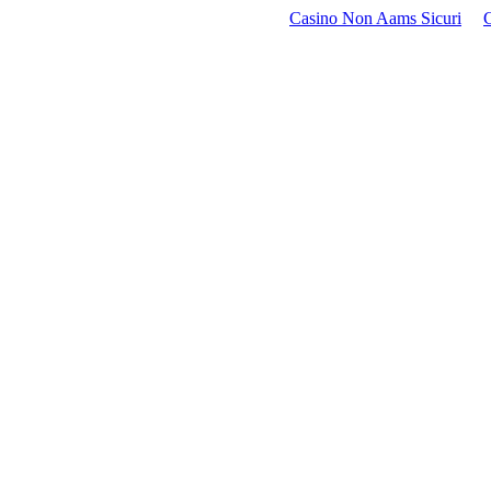
Casino Non Aams Sicuri