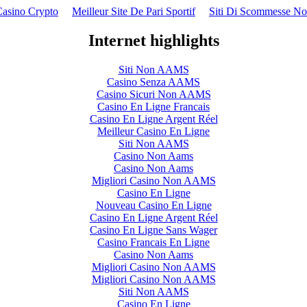
Casino Crypto
Meilleur Site De Pari Sportif
Siti Di Scommesse N
Internet highlights
Siti Non AAMS
Casino Senza AAMS
Casino Sicuri Non AAMS
Casino En Ligne Francais
Casino En Ligne Argent Réel
Meilleur Casino En Ligne
Siti Non AAMS
Casino Non Aams
Casino Non Aams
Migliori Casino Non AAMS
Casino En Ligne
Nouveau Casino En Ligne
Casino En Ligne Argent Réel
Casino En Ligne Sans Wager
Casino Francais En Ligne
Casino Non Aams
Migliori Casino Non AAMS
Migliori Casino Non AAMS
Siti Non AAMS
Casino En Ligne