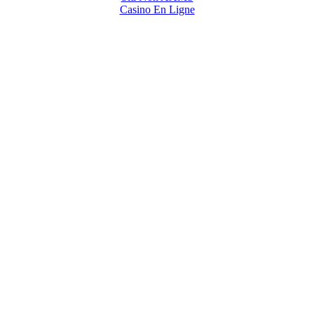
Casino En Ligne