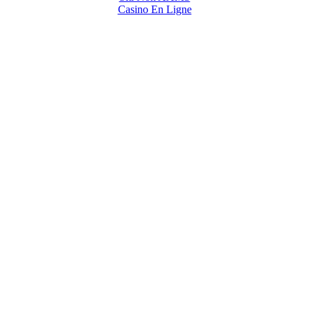
Casino En Ligne