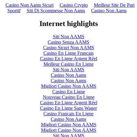
Casino Non Aams Sicuri
Casino Crypto
Meilleur Site De Pari
Sportif
Siti Di Scommesse Non Aams
Casino Non Aams
Internet highlights
Siti Non AAMS
Casino Senza AAMS
Casino Sicuri Non AAMS
Casino En Ligne Francais
Casino En Ligne Argent Réel
Meilleur Casino En Ligne
Siti Non AAMS
Casino Non Aams
Casino Non Aams
Migliori Casino Non AAMS
Casino En Ligne
Nouveau Casino En Ligne
Casino En Ligne Argent Réel
Casino En Ligne Sans Wager
Casino Francais En Ligne
Casino Non Aams
Migliori Casino Non AAMS
Migliori Casino Non AAMS
Siti Non AAMS